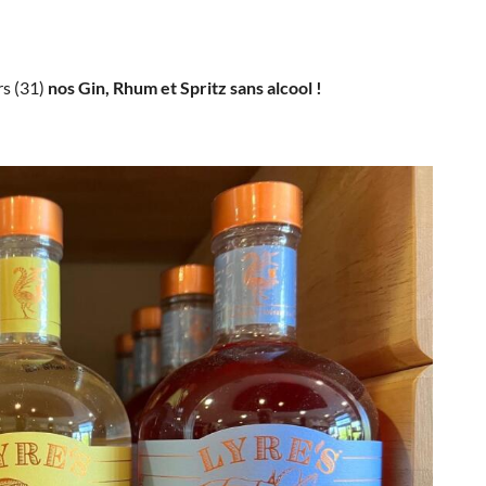
rs (31)
nos Gin, Rhum et Spritz sans alcool !
 à l'adresse
nt
le