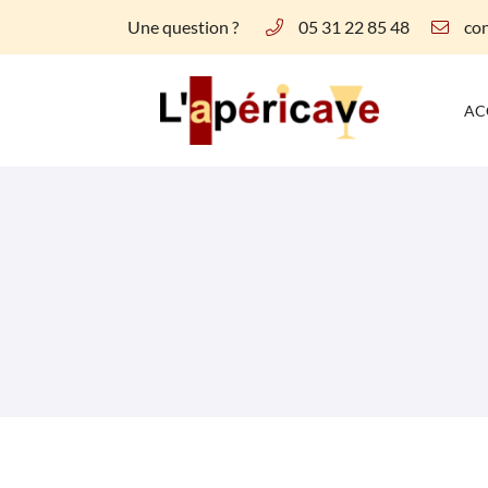
Une question ?
05 31 22 85 48
2 AVENUE ANDRE MARIE AMPERE
31770 COLOMIERS
05 31 22 85 48
AC
Adresse email de réception
