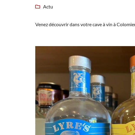
Recopier le code ci-contre

Actu

Rafraîchir le captcha

Venez découvrir dans votre cave à vin à Colomie
En cochant cette case, vous consentez à recevoir nos propositions commerciales
email indiqué ci-dessus. Vous pouvez vous désinscrire à tout moment en utilisa
formulaire de désinscription
.
Inscription