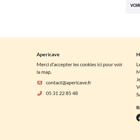
VOIR
Apericave
H
Merci d'accepter les cookies
ici
pour voir
L
la map.
M
J
V
05 31 22 85 48
S
R