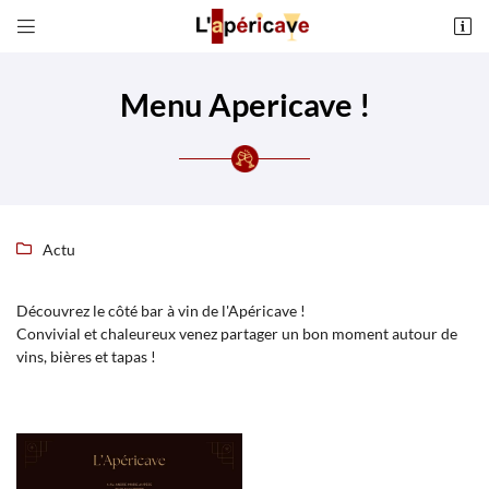


2 AVENUE ANDRE MARIE AMPERE
31770 COLOMIERS
05 31 22 85 48
Menu Apericave !
Actu

Découvrez le côté bar à vin de l'Apéricave !
Convivial et chaleureux venez partager un bon moment autour de
Adresse email de réception

vins, bières et tapas !
Recopier le code ci-contre

Rafraîchir le captcha
