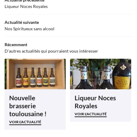
05 31 22 85 4
Liqueur Noces Royales
NOTRE CAVE
ÔTÉ BAR À VIN
Actualité suivante
Nos Spiritueux sans alcool
INCONTOURNABLES
Rejoignez-nous
Récemment
U & ÉVÉNEMENTS
D'autres actualités qui pourraient vous intéresser
AVIS
Restez infor
CONTACT
Inscription Newsl
Nouvelle
Liqueur Noces
brasserie
Royales
toulousaine !
VOIR L'ACTUALITÉ
VOIR L'ACTUALITÉ